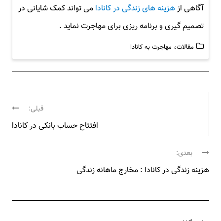
آگاهی از
هزینه های زندگی در کانادا
می تواند کمک شایانی در
تصمیم گیری و برنامه ریزی برای مهاجرت نماید .
،
مقالات
مهاجرت به کانادا
ر
قبلی:
ا
پ
افتتاح حساب بانکی در کانادا
س
ه
ت
بعدی:
ق
ب
ب
پ
هزینه زندگی در کانادا : مخارج ماهانه زندگی
ر
ل
س
ی
ی
ت
:
ب
ن
ع
و
د