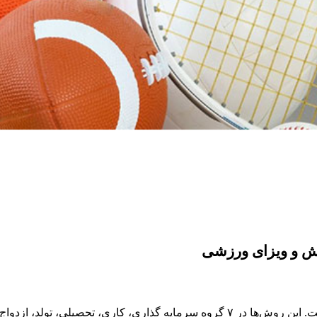
زش و ویزای ورزشی
تحصیلی، تولد، ازدواج، پناهندگی…