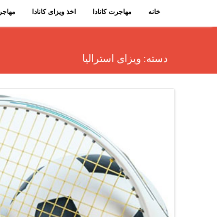
پ
خانه
مهاجرت کانادا
اخذ ویزای کانادا
مهاجرت
ر
ش
ب
دسته:
ویزای استرالیا
ه
م
ح
ت
و
ا